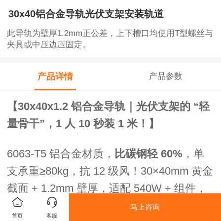
30x40铝合金导轨光伏支架安装轨道
此导轨为壁厚1.2mm正公差，上下槽口均使用T型螺丝与
夹具或中压边压固定。
产品详情
产品参数
【30x40x1.2 铝合金导轨｜光伏支架的 “轻
量骨干”，1 人 10 秒装 1 米！】
6063-T5 铝合金材质，
比碳钢轻 60%
，单
支承重≥80kg，抗 12 级风！30×40mm 黄金
截面 + 1.2mm 壁厚，适配 540W + 组件，
间距自由可调（0-1.5m），无需焊接切割，
马上咨询
首页
客服